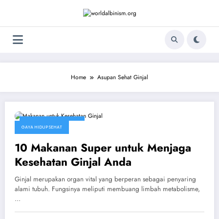
Skip
to
content
Home
Asupan Sehat Ginjal
September 27, 2025
GAYA HIDUP SEHAT
10 Makanan Super untuk Menjaga
Kesehatan Ginjal Anda
Ginjal merupakan organ vital yang berperan sebagai penyaring
alami tubuh. Fungsinya meliputi membuang limbah metabolisme,
…