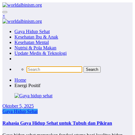
Skip
to
content
×
Gaya Hidup Sehat
Kesehatan Ibu & Anak
Kesehatan Mental
Nutrisi & Pola Makan
Update Medis & Teknologi
Home
Energi Positif
Oktober 5, 2025
Gaya Hidup Sehat
Rahasia Gaya Hidup Sehat untuk Tubuh dan Pikiran