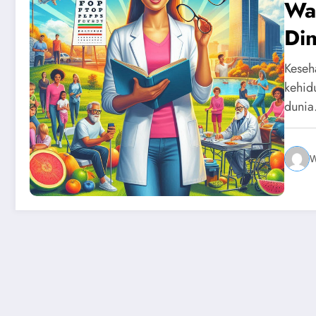
Wa
Di
Keseh
kehid
duni
W