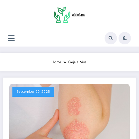
Skip
to
content
Home
Gejala Mual
September 20, 2025