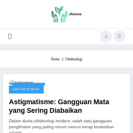
Skip
to
content
Home
Oftalmologi
Oktober 10, 2025
GAYA HIDUP SEHAT
Astigmatisme: Gangguan Mata
yang Sering Diabaikan
Dalam dunia oftalmologi modern, salah satu gangguan
penglihatan yang paling umum namun kerap terabaikan
adalah…