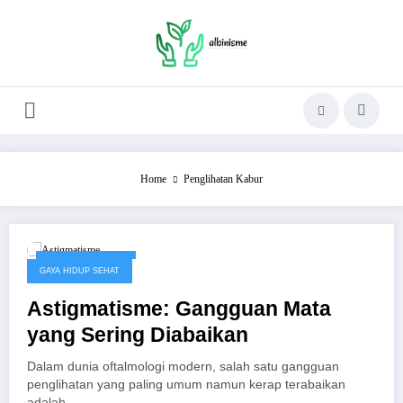
Skip
to
content
Home
Penglihatan Kabur
Oktober 10, 2025
GAYA HIDUP SEHAT
Astigmatisme: Gangguan Mata
yang Sering Diabaikan
Dalam dunia oftalmologi modern, salah satu gangguan
penglihatan yang paling umum namun kerap terabaikan
adalah…