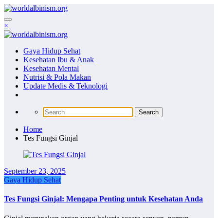
Skip
to
content
×
Gaya Hidup Sehat
Kesehatan Ibu & Anak
Kesehatan Mental
Nutrisi & Pola Makan
Update Medis & Teknologi
Home
Tes Fungsi Ginjal
September 23, 2025
Gaya Hidup Sehat
Tes Fungsi Ginjal: Mengapa Penting untuk Kesehatan Anda