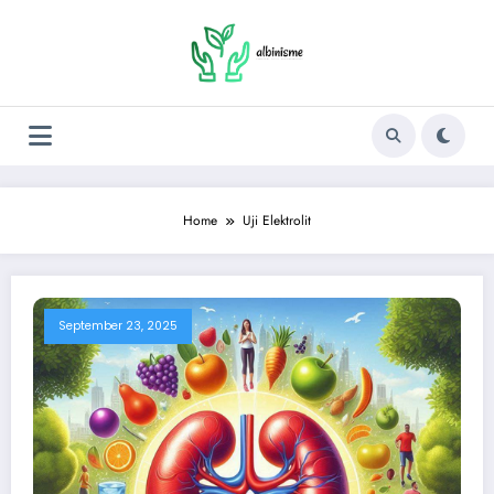
Skip
to
content
Home
Uji Elektrolit
September 23, 2025